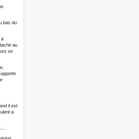
ns
au bas du
 à
ttaché au
eurs se
e,
supporte
de
nd il est
ulent à
as…
 aussi