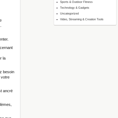
Sports & Outdoor Fitness
Technology & Gadgets
Uncategorized
Video, Streaming & Creation Tools
e
.
nter.
ncernant
r la
z besoin
 votre
st ancré
blèmes,