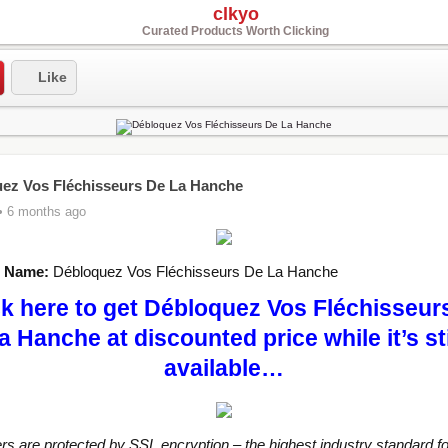
clkyo
Curated Products Worth Clicking
Like
ez Vos Fléchisseurs De La Hanche
• 6 months ago
t Name:
Débloquez Vos Fléchisseurs De La Hanche
ck here to get Débloquez Vos Fléchisseur
a Hanche at discounted price while it’s sti
available…
ers are protected by SSL encryption – the highest industry standard fo