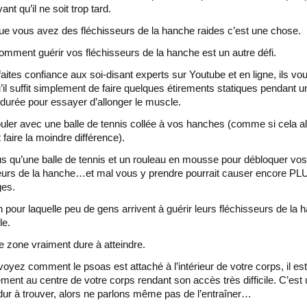
nt qu’il ne soit trop tard.
ue vous avez des fléchisseurs de la hanche raides c’est une chose.
omment guérir vos fléchisseurs de la hanche est un autre défi.
faites confiance aux soi-disant experts sur Youtube et en ligne, ils vou
u’il suffit simplement de faire quelques étirements statiques pendant u
 durée pour essayer d’allonger le muscle.
uler avec une balle de tennis collée à vos hanches (comme si cela all
 faire la moindre différence).
plus qu’une balle de tennis et un rouleau en mousse pour débloquer vos
eurs de la hanche…et mal vous y prendre pourrait causer encore PL
es.
n pour laquelle peu de gens arrivent à guérir leurs fléchisseurs de la 
le.
e zone vraiment dure à atteindre.
voyez comment le psoas est attaché à l’intérieur de votre corps, il est
ment au centre de votre corps rendant son accès très difficile. C’est
ur à trouver, alors ne parlons même pas de l’entraîner…