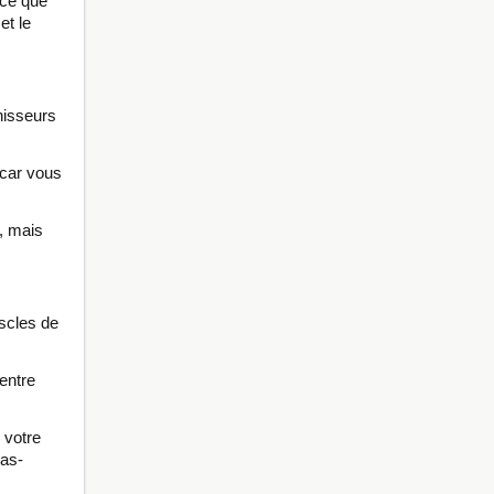
 ce que
et le
hisseurs
 car vous
, mais
scles de
centre
 votre
oas-