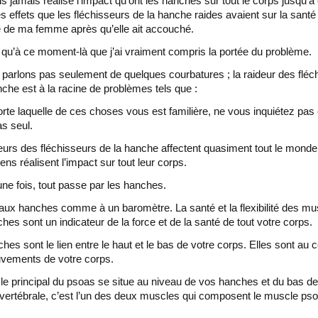
is jamais réalisé l’impact qu’ont les hanches sur tout le corps jusqu’à
es effets que les fléchisseurs de la hanche raides avaient sur la santé 
e de ma femme après qu’elle ait accouché.
 qu’à ce moment-là que j’ai vraiment compris la portée du problème.
parlons pas seulement de quelques courbatures ; la raideur des fléc
nche est à la racine de problèmes tels que :
orte laquelle de ces choses vous est familière, ne vous inquiétez pas
as seul.
eurs des fléchisseurs de la hanche affectent quasiment tout le monde
ens réalisent l’impact sur tout leur corps.
ne fois, tout passe par les hanches.
ux hanches comme à un baromètre. La santé et la flexibilité des mu
hes sont un indicateur de la force et de la santé de tout votre corps.
hes sont le lien entre le haut et le bas de votre corps. Elles sont au 
vements de votre corps.
e principal du psoas se situe au niveau de vos hanches et du bas de
vertébrale, c’est l’un des deux muscles qui composent le muscle ps