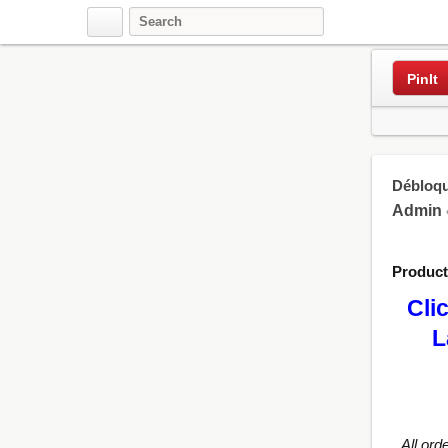
Pinterest
PinIt
Débloqu
Admin
Produc
Cli
L
All ord