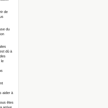
ir de
ous
use du
ion
ites
est dû à
 des
 le
us
nt
s aider à
vous êtes
a arrive,