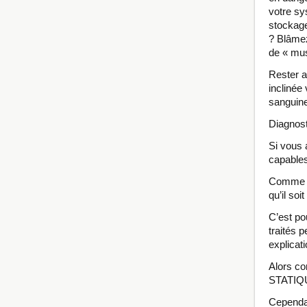
votre sy
stockage
? Blâmez
de « mus
Rester a
inclinée 
sanguine
Diagnost
Si vous 
capables
Comme il
qu’il soi
C’est po
traités 
explicat
Alors c
STATIQ
Cependan