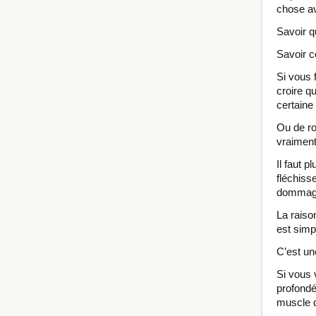
chose ava
Savoir q
Savoir c
Si vous 
croire q
certaine
Ou de ro
vraiment
Il faut 
fléchiss
dommag
La raiso
est simp
C’est un
Si vous 
profondé
muscle d