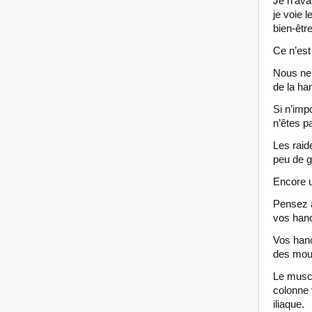
Je n’ava
je voie l
bien-êtr
Ce n’est
Nous ne 
de la ha
Si n’imp
n’êtes p
Les raid
peu de g
Encore u
Pensez a
vos hanc
Vos hanc
des mou
Le muscl
colonne 
iliaque.