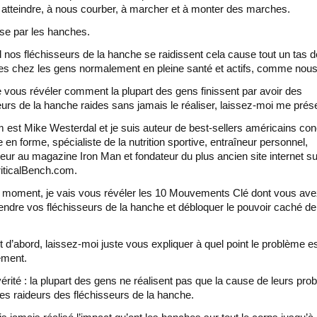
à atteindre, à nous courber, à marcher et à monter des marches.
se par les hanches.
 nos fléchisseurs de la hanche se raidissent cela cause tout un tas d
s chez les gens normalement en pleine santé et actifs, comme nous
 vous révéler comment la plupart des gens finissent par avoir des
eurs de la hanche raides sans jamais le réaliser, laissez-moi me prése
est Mike Westerdal et je suis auteur de best-sellers américains co
 en forme, spécialiste de la nutrition sportive, entraîneur personnel,
teur au magazine Iron Man et fondateur du plus ancien site internet su
riticalBench.com.
moment, je vais vous révéler les 10 Mouvements Clé dont vous ave
endre vos fléchisseurs de la hanche et débloquer le pouvoir caché de
t d’abord, laissez-moi juste vous expliquer à quel point le problème e
ément.
 vérité : la plupart des gens ne réalisent pas que la cause de leurs pro
les raideurs des fléchisseurs de la hanche.