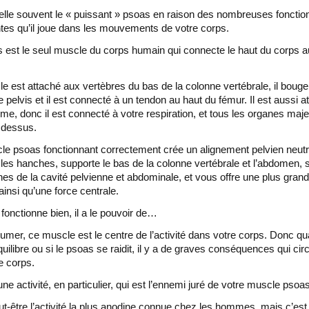
elle souvent le « puissant » psoas en raison des nombreuses fonctio
tes qu’il joue dans les mouvements de votre corps.
 est le seul muscle du corps humain qui connecte le haut du corps 
e est attaché aux vertèbres du bas de la colonne vertébrale, il bouge
e pelvis et il est connecté à un tendon au haut du fémur. Il est aussi a
me, donc il est connecté à votre respiration, et tous les organes maj
 dessus.
e psoas fonctionnant correctement crée un alignement pelvien neutr
e les hanches, supporte le bas de la colonne vertébrale et l’abdomen, 
nes de la cavité pelvienne et abdominale, et vous offre une plus gran
ainsi qu’une force centrale.
 fonctionne bien, il a le pouvoir de…
umer, ce muscle est le centre de l’activité dans votre corps. Donc qua
uilibre ou si le psoas se raidit, il y a de graves conséquences qui circ
le corps.
 une activité, en particulier, qui est l’ennemi juré de votre muscle pso
ut-être l’activité la plus anodine connue chez les hommes, mais c’est