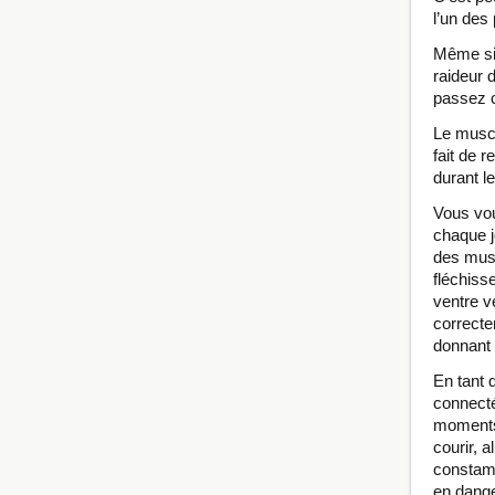
l’un des
Même si 
raideur 
passez c
Le muscl
fait de 
durant l
Vous vo
chaque j
des musc
fléchiss
ventre v
correctem
donnant u
En tant 
connecté 
moments 
courir, 
constamm
en dange