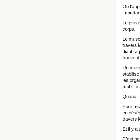
On l’app
importan
Le psoas
corps.
Le muscl
travers l
diaphrag
trouvent
Un muscl
stabilis
les orga
mobilité 
Quand il
Pour rés
en déséq
travers 
Et il y a
C’est pe