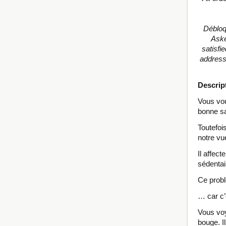
Débloq
Aske
satisfi
address
Descrip
Vous vou
bonne sa
Toutefoi
notre vu
Il affec
sédentai
Ce probl
… car c’
Vous voy
bouge. Il