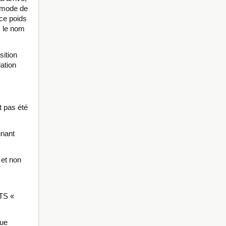
 mode de
ce poids
s le nom
sition
lation
t pas été
nnant
 et non
TS «
que