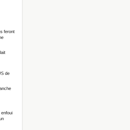
s feront
ne
ait
US de
hanche
 enfoui
 un