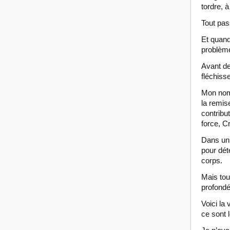
tordre, 
Tout pas
Et quand
problème
Avant de
fléchiss
Mon nom 
la remise
contribu
force, C
Dans un 
pour dét
corps.
Mais tou
profond
Voici la
ce sont 