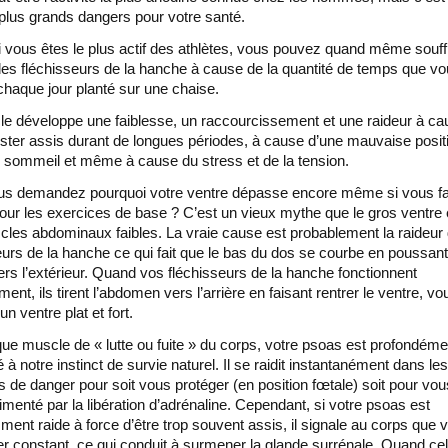
 plus grands dangers pour votre santé.
vous êtes le plus actif des athlètes, vous pouvez quand même souffr
des fléchisseurs de la hanche à cause de la quantité de temps que v
haque jour planté sur une chaise.
e développe une faiblesse, un raccourcissement et une raideur à ca
rester assis durant de longues périodes, à cause d’une mauvaise posit
e sommeil et même à cause du stress et de la tension.
us demandez pourquoi votre ventre dépasse encore même si vous fa
our les exercices de base ? C’est un vieux mythe que le gros ventre 
les abdominaux faibles. La vraie cause est probablement la raideur
eurs de la hanche ce qui fait que le bas du dos se courbe en poussant
ers l’extérieur. Quand vos fléchisseurs de la hanche fonctionnent
ent, ils tirent l’abdomen vers l’arrière en faisant rentrer le ventre, vo
n ventre plat et fort.
que muscle de « lutte ou fuite » du corps, votre psoas est profondéme
à notre instinct de survie naturel. Il se raidit instantanément dans les
de danger pour soit vous protéger (en position fœtale) soit pour vou
alimenté par la libération d’adrénaline. Cependant, si votre psoas est
ent raide à force d’être trop souvent assis, il signale au corps que 
r constant, ce qui conduit à surmener la glande surrénale. Quand cel