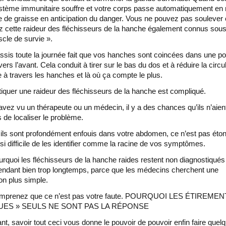
stème immunitaire souffre et votre corps passe automatiquement en
 de graisse en anticipation du danger. Vous ne pouvez pas soulever 
 cette raideur des fléchisseurs de la hanche également connus sou
cle de survie ».
ssis toute la journée fait que vos hanches sont coincées dans une po
vers l’avant. Cela conduit à tirer sur le bas du dos et à réduire la circu
 à travers les hanches et là où ça compte le plus.
iquer une raideur des fléchisseurs de la hanche est compliqué.
avez vu un thérapeute ou un médecin, il y a des chances qu’ils n’aien
 de localiser le problème.
s sont profondément enfouis dans votre abdomen, ce n’est pas éto
t si difficile de les identifier comme la racine de vos symptômes.
urquoi les fléchisseurs de la hanche raides restent non diagnostiqués
pendant bien trop longtemps, parce que les médecins cherchent une
ion plus simple.
omprenez que ce n’est pas votre faute. POURQUOI LES ÉTIREMEN
UES » SEULS NE SONT PAS LA RÉPONSE
t, savoir tout ceci vous donne le pouvoir de pouvoir enfin faire quel