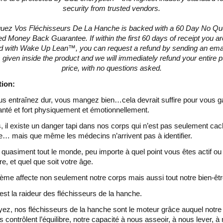
security from trusted vendors.
uez Vos Fléchisseurs De La Hanche is backed with a 60 Day No Qu
d Money Back Guarantee. If within the first 60 days of receipt you ar
ed with Wake Up Lean™, you can request a refund by sending an emai
 given inside the product and we will immediately refund your entire 
price, with no questions asked.
tion:
s entraînez dur, vous mangez bien…cela devrait suffire pour vous g
nté et fort physiquement et émotionnellement.
s, il existe un danger tapi dans nos corps qui n’est pas seulement ca
e… mais que même les médecins n’arrivent pas à identifier.
te quasiment tout le monde, peu importe à quel point vous êtes actif ou
re, et quel que soit votre âge.
ème affecte non seulement notre corps mais aussi tout notre bien-êtr
est la raideur des fléchisseurs de la hanche.
ez, nos fléchisseurs de la hanche sont le moteur grâce auquel notre
s contrôlent l’équilibre, notre capacité à nous asseoir, à nous lever, à