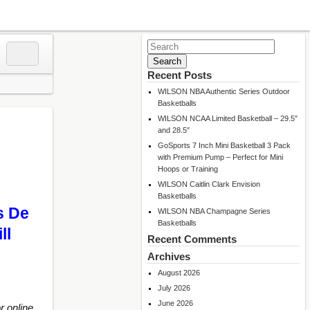
Search
for:
Recent Posts
WILSON NBA Authentic Series Outdoor
Basketballs
WILSON NCAA Limited Basketball – 29.5″
and 28.5″
GoSports 7 Inch Mini Basketball 3 Pack
with Premium Pump – Perfect for Mini
Hoops or Training
WILSON Caitlin Clark Envision
Basketballs
s De
WILSON NBA Champagne Series
Basketballs
ll
Recent Comments
Archives
August 2026
July 2026
June 2026
r online