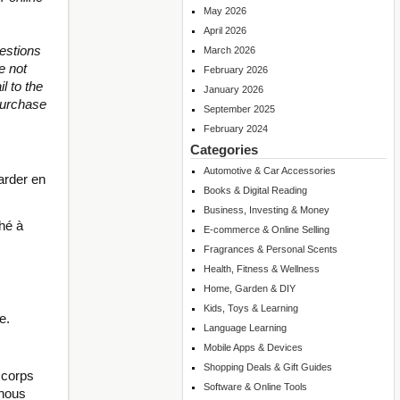
May 2026
April 2026
estions
March 2026
e not
February 2026
l to the
January 2026
purchase
September 2025
February 2024
Categories
Automotive & Car Accessories
arder en
Books & Digital Reading
Business, Investing & Money
ché à
E-commerce & Online Selling
Fragrances & Personal Scents
Health, Fitness & Wellness
Home, Garden & DIY
Kids, Toys & Learning
e.
Language Learning
Mobile Apps & Devices
Shopping Deals & Gift Guides
 corps
Software & Online Tools
 nous